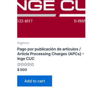
ingecuc
Pago por publicación de artículos /
Article Processing Charges (APCs) –
Inge CUC
Rated
$
500
0
out
of
Add to cart
5