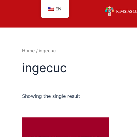
Skip
EN
to
content
Home
/ ingecuc
ingecuc
Showing the single result